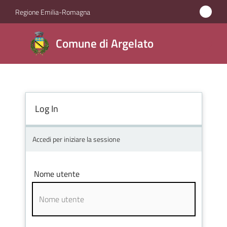
Vai al contenuto
Vai alla navigazione
Vai al footer
Regione Emilia-Romagna
Comune
Comune di Argelato
di
Argelato
Log In
Amministrazione
Novità
Accedi per iniziare la sessione
Servizi
Nome utente
Vivere
Argelato