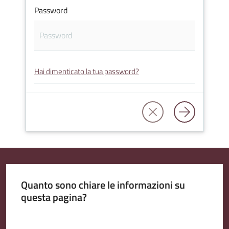
Password
Amministrazione
Trasparente
Hai dimenticato la tua password?
Tutti
gli
argomenti...
Seguici
su
Quanto sono chiare le informazioni su
questa pagina?
Valuta da 1 a 5 stelle