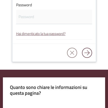
Password
Amministrazione
Trasparente
Hai dimenticato la tua password?
Tutti
gli
argomenti...
Seguici
su
Quanto sono chiare le informazioni su
questa pagina?
Valuta da 1 a 5 stelle