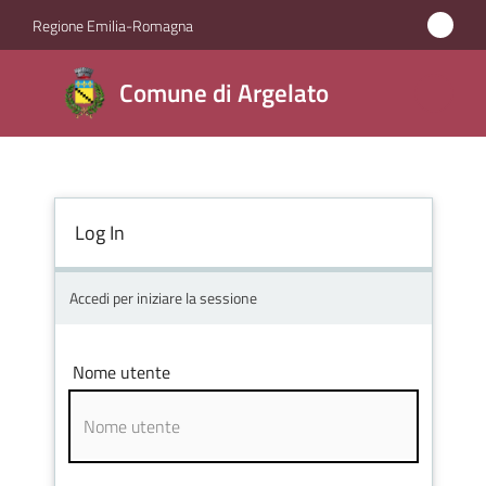
Vai al contenuto
Vai alla navigazione
Vai al footer
Regione Emilia-Romagna
Comune
Comune di Argelato
di
Argelato
Log In
Amministrazione
Novità
Accedi per iniziare la sessione
Servizi
Nome utente
Vivere
Argelato