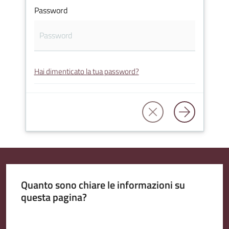
Password
Amministrazione
Trasparente
Hai dimenticato la tua password?
Tutti
gli
argomenti...
Seguici
su
Quanto sono chiare le informazioni su
questa pagina?
Valuta da 1 a 5 stelle