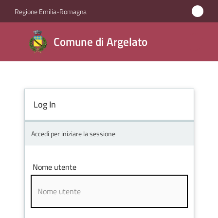
Vai al contenuto
Vai alla navigazione
Vai al footer
Regione Emilia-Romagna
Comune
Comune di Argelato
di
Argelato
Log In
Amministrazione
Novità
Accedi per iniziare la sessione
Servizi
Nome utente
Vivere
Argelato