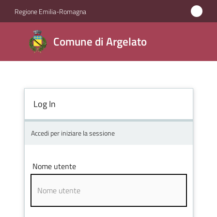
Vai al contenuto
Vai alla navigazione
Vai al footer
Regione Emilia-Romagna
Comune
Comune di Argelato
di
Argelato
Log In
Amministrazione
Novità
Accedi per iniziare la sessione
Servizi
Nome utente
Vivere
Argelato