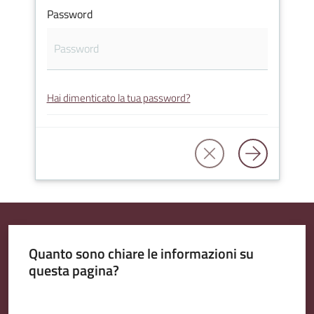
Password
Amministrazione
Trasparente
Hai dimenticato la tua password?
Tutti
gli
argomenti...
Seguici
su
Quanto sono chiare le informazioni su
questa pagina?
Valuta da 1 a 5 stelle