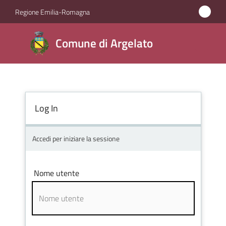
Vai al contenuto
Vai alla navigazione
Vai al footer
Regione Emilia-Romagna
Comune
Comune di Argelato
di
Argelato
Log In
Amministrazione
Novità
Accedi per iniziare la sessione
Servizi
Nome utente
Vivere
Argelato