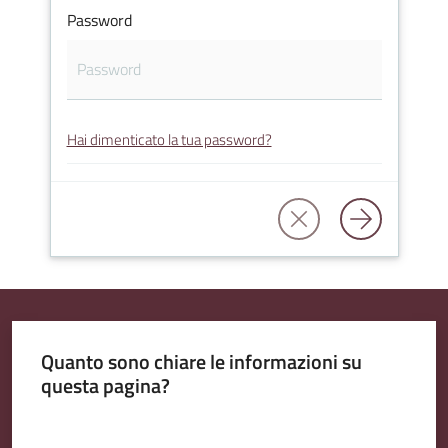
Password
Amministrazione
Trasparente
Hai dimenticato la tua password?
Tutti
gli
argomenti...
Seguici
su
Quanto sono chiare le informazioni su
questa pagina?
Valuta da 1 a 5 stelle