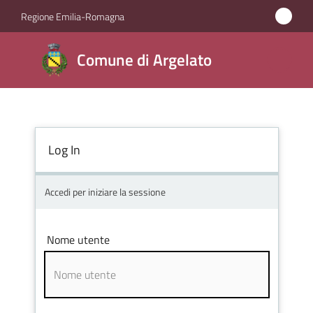
Vai al contenuto
Vai alla navigazione
Vai al footer
Regione Emilia-Romagna
Comune
Comune di Argelato
di
Argelato
Log In
Amministrazione
Novità
Accedi per iniziare la sessione
Servizi
Nome utente
Vivere
Argelato