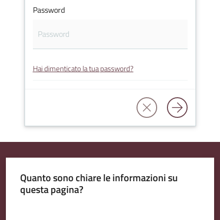
Password
Amministrazione
Trasparente
Hai dimenticato la tua password?
Tutti
gli
argomenti...
Seguici
su
Quanto sono chiare le informazioni su
questa pagina?
Valuta da 1 a 5 stelle