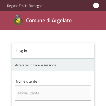
Vai al contenuto
Vai alla navigazione
Vai al footer
Regione Emilia-Romagna
Comune
Comune di Argelato
di
Argelato
Log In
Amministrazione
Novità
Accedi per iniziare la sessione
Servizi
Nome utente
Vivere
Argelato