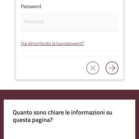
Password
Amministrazione
Trasparente
Hai dimenticato la tua password?
Tutti
gli
argomenti...
Seguici
su
Quanto sono chiare le informazioni su
questa pagina?
Valuta da 1 a 5 stelle