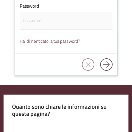
Password
Amministrazione
Trasparente
Hai dimenticato la tua password?
Tutti
gli
argomenti...
Seguici
su
Quanto sono chiare le informazioni su
questa pagina?
Valuta da 1 a 5 stelle