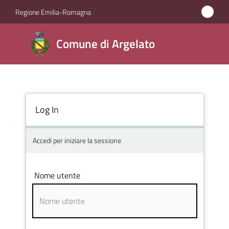
Vai al contenuto
Vai alla navigazione
Vai al footer
Regione Emilia-Romagna
Comune
Comune di Argelato
di
Argelato
Log In
Amministrazione
Novità
Accedi per iniziare la sessione
Servizi
Nome utente
Vivere
Argelato