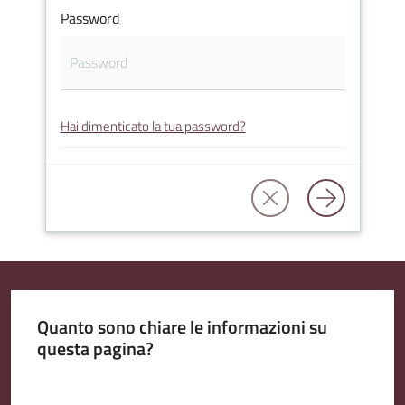
Password
Amministrazione
Trasparente
Hai dimenticato la tua password?
Tutti
gli
argomenti...
Seguici
su
Quanto sono chiare le informazioni su
questa pagina?
Valuta da 1 a 5 stelle