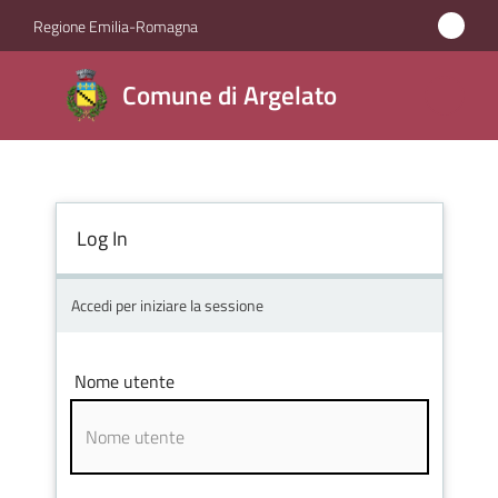
Vai al contenuto
Vai alla navigazione
Vai al footer
Regione Emilia-Romagna
Comune
Comune di Argelato
di
Argelato
Log In
Amministrazione
Novità
Accedi per iniziare la sessione
Servizi
Nome utente
Vivere
Argelato