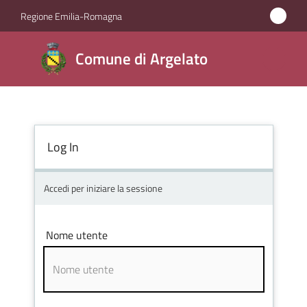
Vai al contenuto
Vai alla navigazione
Vai al footer
Regione Emilia-Romagna
Comune
Comune di Argelato
di
Argelato
Log In
Amministrazione
Novità
Accedi per iniziare la sessione
Servizi
Nome utente
Vivere
Argelato