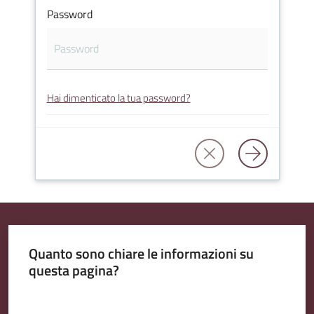
Password
Amministrazione
Trasparente
Hai dimenticato la tua password?
Tutti
gli
argomenti...
Seguici
su
Quanto sono chiare le informazioni su
questa pagina?
Valuta da 1 a 5 stelle