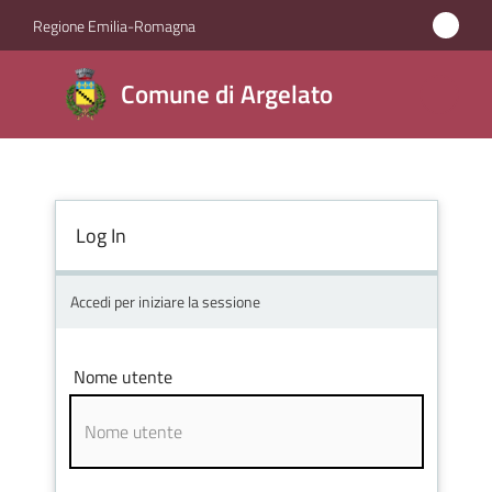
Vai al contenuto
Vai alla navigazione
Vai al footer
Regione Emilia-Romagna
Comune
Comune di Argelato
di
Argelato
Log In
Amministrazione
Novità
Accedi per iniziare la sessione
Servizi
Nome utente
Vivere
Argelato