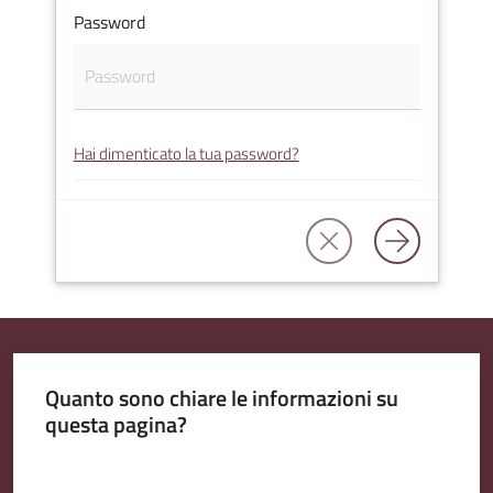
Password
Amministrazione
Trasparente
Hai dimenticato la tua password?
Tutti
gli
argomenti...
Seguici
su
Quanto sono chiare le informazioni su
questa pagina?
Valuta da 1 a 5 stelle