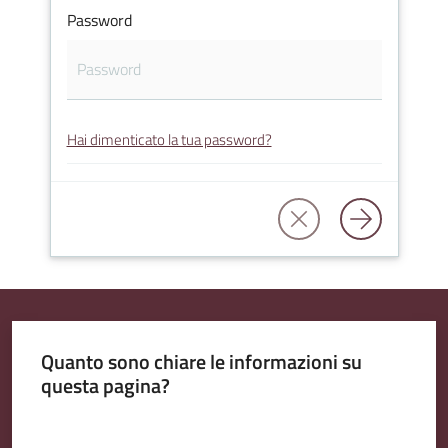
Password
Amministrazione
Trasparente
Hai dimenticato la tua password?
Tutti
gli
argomenti...
Seguici
su
Quanto sono chiare le informazioni su
questa pagina?
Valuta da 1 a 5 stelle