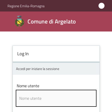
Vai al contenuto
Vai alla navigazione
Vai al footer
Regione Emilia-Romagna
Comune
Comune di Argelato
di
Argelato
Log In
Amministrazione
Novità
Accedi per iniziare la sessione
Servizi
Nome utente
Vivere
Argelato