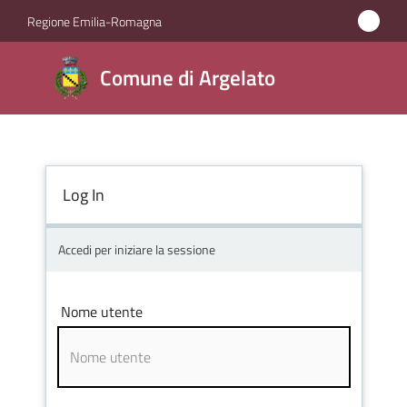
Vai al contenuto
Vai alla navigazione
Vai al footer
Regione Emilia-Romagna
Comune
Comune di Argelato
di
Argelato
Log In
Amministrazione
Novità
Accedi per iniziare la sessione
Servizi
Nome utente
Vivere
Argelato