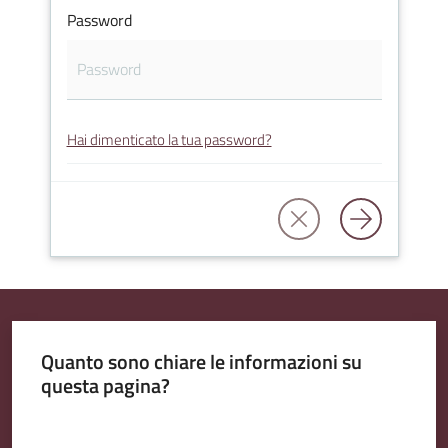
Password
Amministrazione
Trasparente
Hai dimenticato la tua password?
Tutti
gli
argomenti...
Seguici
su
Quanto sono chiare le informazioni su
questa pagina?
Valuta da 1 a 5 stelle