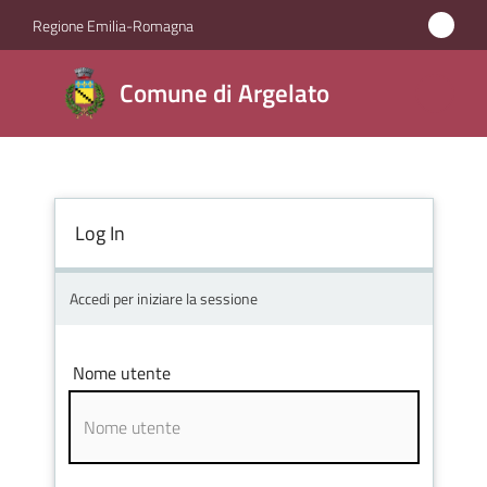
Vai al contenuto
Vai alla navigazione
Vai al footer
Regione Emilia-Romagna
Comune
Comune di Argelato
di
Argelato
Log In
Amministrazione
Novità
Accedi per iniziare la sessione
Servizi
Nome utente
Vivere
Argelato