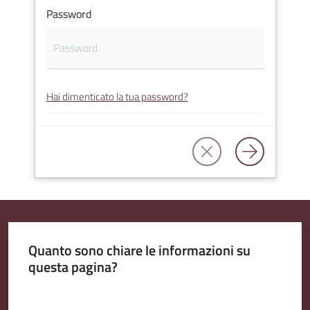
Password
Amministrazione
Trasparente
Hai dimenticato la tua password?
Tutti
gli
argomenti...
Seguici
su
Quanto sono chiare le informazioni su
questa pagina?
Valuta da 1 a 5 stelle