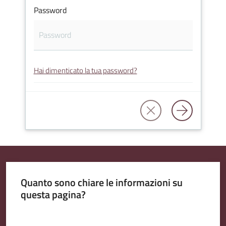
Password
Amministrazione
Trasparente
Hai dimenticato la tua password?
Tutti
gli
argomenti...
Seguici
su
Quanto sono chiare le informazioni su
questa pagina?
Valuta da 1 a 5 stelle