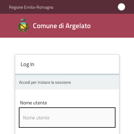
Vai al contenuto
Vai alla navigazione
Vai al footer
Regione Emilia-Romagna
Comune
Comune di Argelato
di
Argelato
Log In
Amministrazione
Novità
Accedi per iniziare la sessione
Servizi
Nome utente
Vivere
Argelato