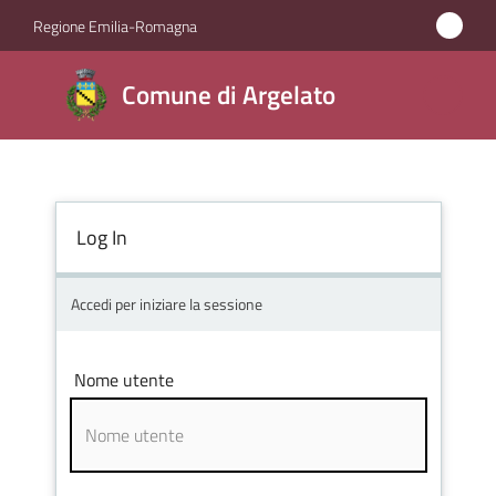
Vai al contenuto
Vai alla navigazione
Vai al footer
Regione Emilia-Romagna
Comune
Comune di Argelato
di
Argelato
Log In
Amministrazione
Novità
Accedi per iniziare la sessione
Servizi
Nome utente
Vivere
Argelato