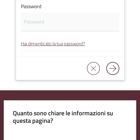
Password
Amministrazione
Trasparente
Hai dimenticato la tua password?
Tutti
gli
argomenti...
Seguici
su
Quanto sono chiare le informazioni su
questa pagina?
Valuta da 1 a 5 stelle