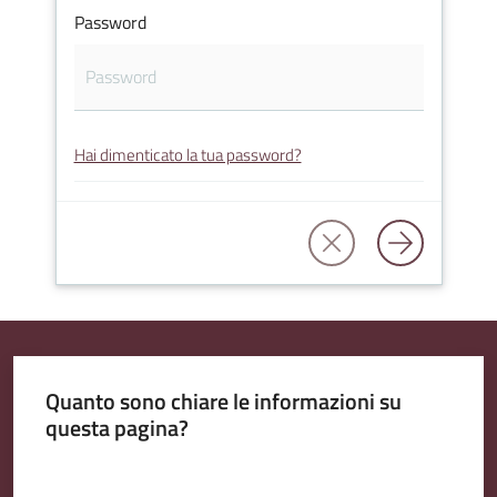
Password
Amministrazione
Trasparente
Hai dimenticato la tua password?
Tutti
gli
argomenti...
Seguici
su
Quanto sono chiare le informazioni su
questa pagina?
Valuta da 1 a 5 stelle