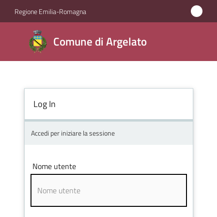
Vai al contenuto
Vai alla navigazione
Vai al footer
Regione Emilia-Romagna
Comune
Comune di Argelato
di
Argelato
Log In
Amministrazione
Novità
Accedi per iniziare la sessione
Servizi
Nome utente
Vivere
Argelato