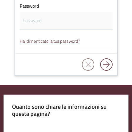
Password
Amministrazione
Trasparente
Hai dimenticato la tua password?
Tutti
gli
argomenti...
Seguici
su
Quanto sono chiare le informazioni su
questa pagina?
Valuta da 1 a 5 stelle