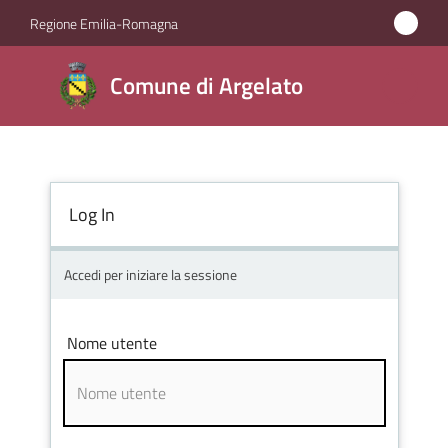
Vai al contenuto
Vai alla navigazione
Vai al footer
Regione Emilia-Romagna
Comune
Comune di Argelato
di
Argelato
Log In
Amministrazione
Novità
Accedi per iniziare la sessione
Servizi
Nome utente
Vivere
Argelato