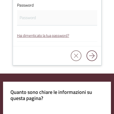
Password
Amministrazione
Trasparente
Hai dimenticato la tua password?
Tutti
gli
argomenti...
Seguici
su
Quanto sono chiare le informazioni su
questa pagina?
Valuta da 1 a 5 stelle