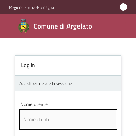
Vai al contenuto
Vai alla navigazione
Vai al footer
Regione Emilia-Romagna
Comune
Comune di Argelato
di
Argelato
Log In
Amministrazione
Novità
Accedi per iniziare la sessione
Servizi
Nome utente
Vivere
Argelato