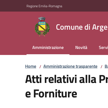
Vai al contenuto
Vai alla navigazione
Vai al footer
Regione Emilia-Romagna
Comune di Arge
Amministrazione
Novità
Servi
Menu selezionato
Home
Amministrazione trasparente
B
/
/
Atti relativi alla
e Forniture