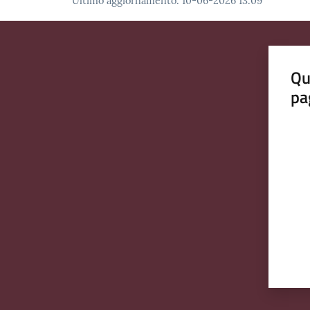
Ultimo aggiornamento
:
10-06-2026 13:09
Qu
pa
Valut