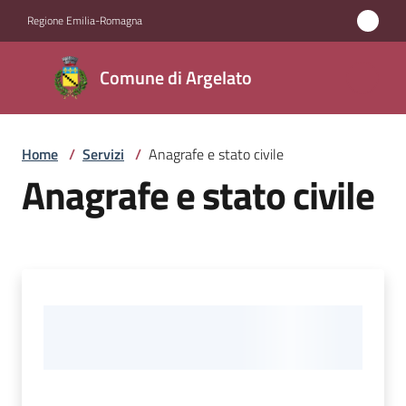
Vai al contenuto
Vai alla navigazione
Vai al footer
Regione Emilia-Romagna
Comune
Comune di Argelato
di
Argelato
Home
/
Servizi
/
Anagrafe e stato civile
Anagrafe e stato civile
Amministrazione
Novità
Servizi
Menu selezionato
Vivere
Argelato