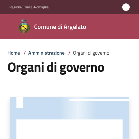
Vai al contenuto
Vai alla navigazione
Vai al footer
Regione Emilia-Romagna
Comune
Comune di Argelato
di
Argelato
Home
/
Amministrazione
/
Organi di governo
Organi di governo
Amministrazione
Menu selezionato
Novità
Servizi
Vivere
Argelato