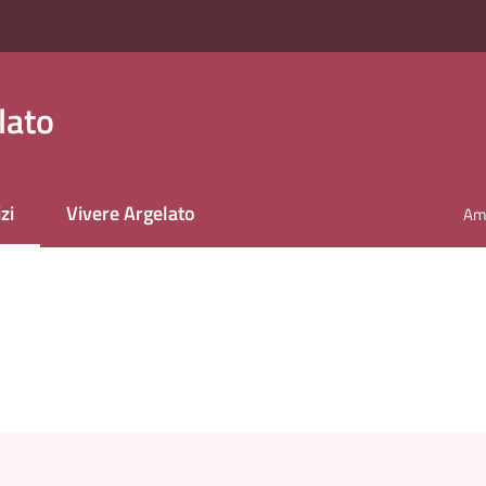
lato
zi
Vivere Argelato
Amm
 selezionato