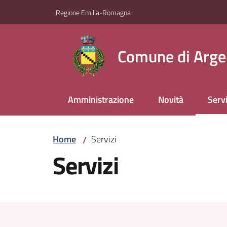
Vai al contenuto
Vai alla navigazione
Vai al footer
Regione Emilia-Romagna
Comune di Arge
Amministrazione
Novità
Servi
Menu
Home
Servizi
/
Servizi