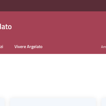
lato
zi
Vivere Argelato
Amm