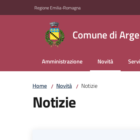
Vai al contenuto
Vai alla navigazione
Vai al footer
Regione Emilia-Romagna
Comune di Arge
Amministrazione
Novità
Servi
Menu selezionato
Home
Novità
Notizie
/
/
Notizie