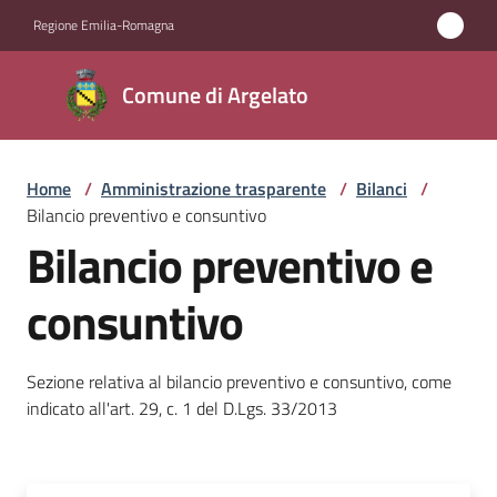
Vai al contenuto
Vai alla navigazione
Vai al footer
Regione Emilia-Romagna
Comune
Comune di Argelato
di
Argelato
Home
/
Amministrazione trasparente
/
Bilanci
/
Bilancio preventivo e consuntivo
Amministrazione
Bilancio preventivo e
Menu selezionato
Novità
consuntivo
Servizi
Sezione relativa al bilancio preventivo e consuntivo, come
indicato all'art. 29, c. 1 del D.Lgs. 33/2013
Vivere
Argelato