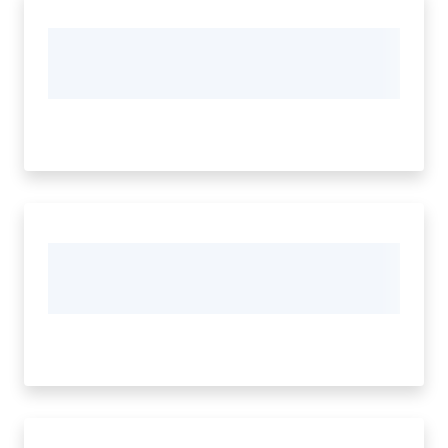
Amministrazione
Trasparente
Menu selezionato
Tutti
gli
argomenti...
Seguici
su