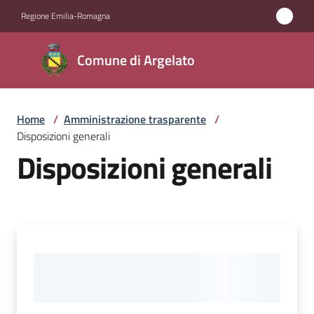
Vai al contenuto
Vai alla navigazione
Vai al footer
Regione Emilia-Romagna
Comune
Comune di Argelato
di
Argelato
Home
/
Amministrazione trasparente
/
Disposizioni generali
Amministrazione
Disposizioni generali
Menu selezionato
Novità
Servizi
Vivere
Argelato