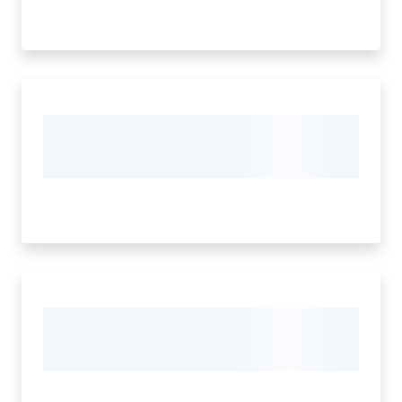
Amministrazione
Trasparente
Menu selezionato
Tutti
gli
argomenti...
Seguici
su