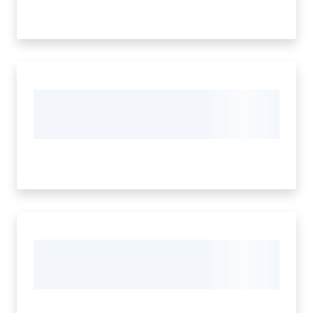
Amministrazione
Trasparente
Menu selezionato
Tutti
gli
argomenti...
Seguici
su