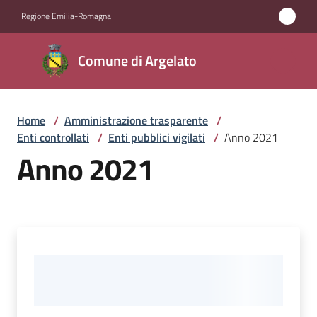
Vai al contenuto
Vai alla navigazione
Vai al footer
Regione Emilia-Romagna
Comune
Comune di Argelato
di
Argelato
Home
/
Amministrazione trasparente
/
Enti controllati
/
Enti pubblici vigilati
/
Anno 2021
Amministrazione
Anno 2021
Menu selezionato
Novità
Servizi
Vivere
Argelato