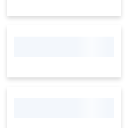
Amministrazione
Trasparente
Menu selezionato
Tutti
gli
argomenti...
Seguici
su