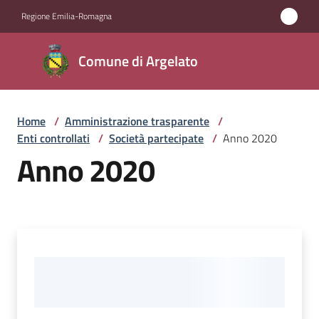
Vai al contenuto
Vai alla navigazione
Vai al footer
Regione Emilia-Romagna
Comune
Comune di Argelato
di
Argelato
Home
/
Amministrazione trasparente
/
Enti controllati
/
Società partecipate
/
Anno 2020
Amministrazione
Anno 2020
Menu selezionato
Novità
Servizi
Vivere
Argelato