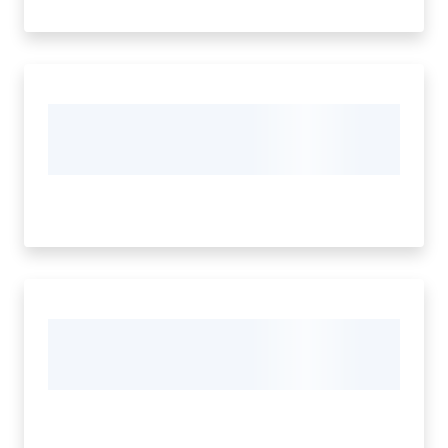
Amministrazione
Trasparente
Menu selezionato
Tutti
gli
argomenti...
Seguici
su