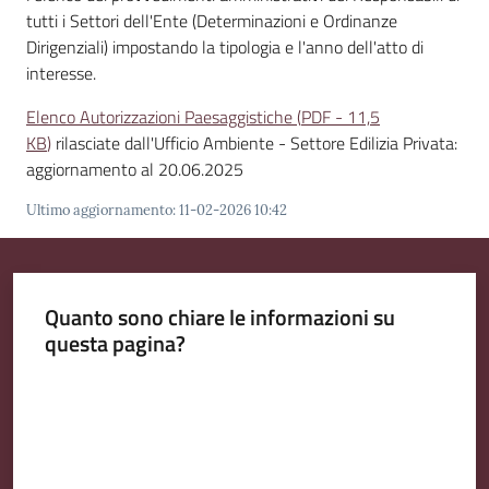
tutti i Settori dell'Ente (Determinazioni e Ordinanze
Dirigenziali) impostando la tipologia e l'anno dell'atto di
interesse.
Amministrazione
Trasparente
Elenco Autorizzazioni Paesaggistiche
(
PDF
-
11,5
Menu selezionato
KB
)
rilasciate dall'Ufficio Ambiente - Settore Edilizia Privata:
aggiornamento al 20.06.2025
Tutti
gli
Ultimo aggiornamento
:
11-02-2026 10:42
argomenti...
Quanto sono chiare le informazioni su
Seguici
questa pagina?
su
Valuta da 1 a 5 stelle