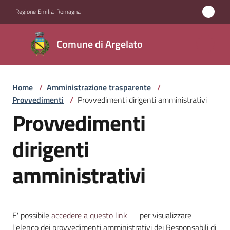
Vai al contenuto
Vai alla navigazione
Vai al footer
Regione Emilia-Romagna
Comune
Comune di Argelato
di
Argelato
Home
/
Amministrazione trasparente
/
Provvedimenti
/
Provvedimenti dirigenti amministrativi
Amministrazione
Provvedimenti
Menu selezionato
Novità
dirigenti
amministrativi
Servizi
Vivere
Argelato
E' possibile
accedere a questo link
per visualizzare
l'elenco dei provvedimenti amministrativi dei Responsabili di