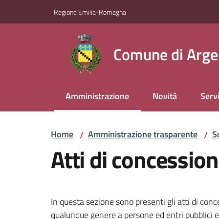
Vai al contenuto
Vai alla navigazione
Vai al footer
Regione Emilia-Romagna
Comune di Arge
Amministrazione
Novità
Servi
Menu selezionato
Home
Amministrazione trasparente
S
/
/
Atti di concessio
In questa sezione sono presenti gli atti di conc
qualunque genere a persone ed entri pubblici e p