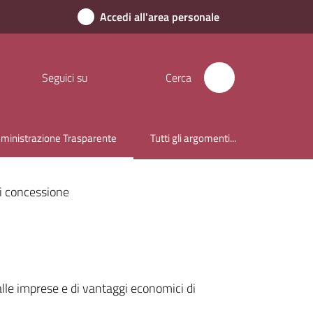
Accedi all'area personale
Seguici su
Cerca
inistrazione Trasparente
Tutti gli argomenti...
u selezionato
di concessione
 alle imprese e di vantaggi economici di