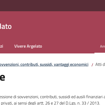
lato
zi
Vivere Argelato
Amm
Men
ovvenzioni, contributi, sussidi, vantaggi economici
Atti 
/
ne
essione di sovvenzioni, contributi, sussidi ed ausili finanziari
rivati, ai sensi degli artt. 26 e 27 del D.Lgs. n. 33 / 2013.