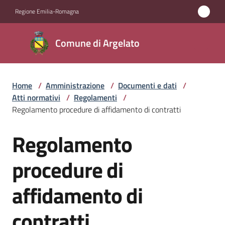
Vai al contenuto
Vai alla navigazione
Vai al footer
Regione Emilia-Romagna
Comune
Comune di Argelato
di
Argelato
Home
/
Amministrazione
/
Documenti e dati
/
Atti normativi
/
Regolamenti
/
Amministrazione
Regolamento procedure di affidamento di contratti
Menu selezionato
Regolamento
Novità
Salta al contenuto
procedure di
Servizi
affidamento di
Vivere
Argelato
contratti