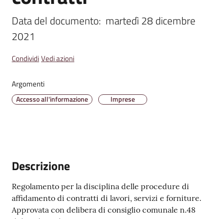
Data del documento:  martedì 28 dicembre 
2021
Amministrazione
Trasparente
Condividi
Vedi azioni
Tutti
Argomenti
gli
Accesso all'informazione
Imprese
argomenti...
Seguici
su
Descrizione
Regolamento per la disciplina delle procedure di
affidamento di contratti di lavori, servizi e forniture.
Approvata con delibera di consiglio comunale n.48