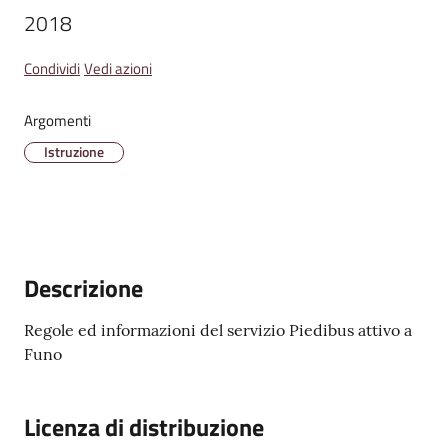
2018
Condividi
Vedi azioni
Amministrazione
Trasparente
Argomenti
Istruzione
Tutti
gli
argomenti...
Descrizione
Seguici
su
Regole ed informazioni del servizio Piedibus attivo a
Funo
Licenza di distribuzione