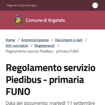
Vai al contenuto
Vai alla navigazione
Vai al footer
Regione Emilia-Romagna
Comune
Comune di Argelato
di
Argelato
Home
/
Amministrazione
/
Documenti e dati
/
Atti normativi
/
Regolamenti
/
Amministrazione
Regolamento servizio Piedibus - primaria FUNO
Menu selezionato
Regolamento servizio
Novità
Salta al contenuto
Piedibus - primaria
Servizi
FUNO
Vivere
Argelato
Data del documento: martedì 11 settembre 