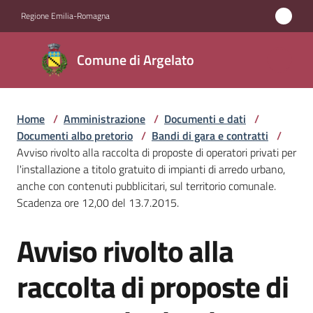
Vai al contenuto
Vai alla navigazione
Vai al footer
Regione Emilia-Romagna
Comune
Comune di Argelato
di
Argelato
Home
/
Amministrazione
/
Documenti e dati
/
Documenti albo pretorio
/
Bandi di gara e contratti
/
Amministrazione
Avviso rivolto alla raccolta di proposte di operatori privati per
Menu selezionato
l'installazione a titolo gratuito di impianti di arredo urbano,
anche con contenuti pubblicitari, sul territorio comunale.
Novità
Scadenza ore 12,00 del 13.7.2015.
Servizi
Avviso rivolto alla
Salta al contenuto
Vivere
raccolta di proposte di
Argelato