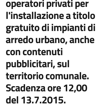
operatori privati per
l'installazione a titolo
Amministrazione
gratuito di impianti di
Trasparente
arredo urbano, anche
Tutti
gli
con contenuti
argomenti...
pubblicitari, sul
Seguici
territorio comunale.
su
Scadenza ore 12,00
del 13.7.2015.