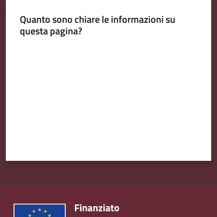
Quanto sono chiare le informazioni su
questa pagina?
Amministrazione
Valuta da 1 a 5 stelle
Trasparente
Tutti
gli
argomenti...
Seguici
su