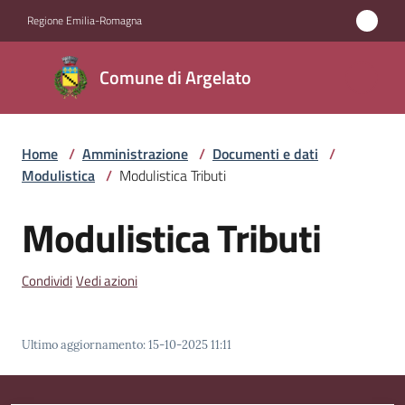
Vai al contenuto
Vai alla navigazione
Vai al footer
Regione Emilia-Romagna
Comune
Comune di Argelato
di
Argelato
Home
/
Amministrazione
/
Documenti e dati
/
Modulistica
/
Modulistica Tributi
Amministrazione
Menu selezionato
Modulistica Tributi
Novità
Condividi
Vedi azioni
Servizi
Vivere
Ultimo aggiornamento
:
15-10-2025 11:11
Argelato