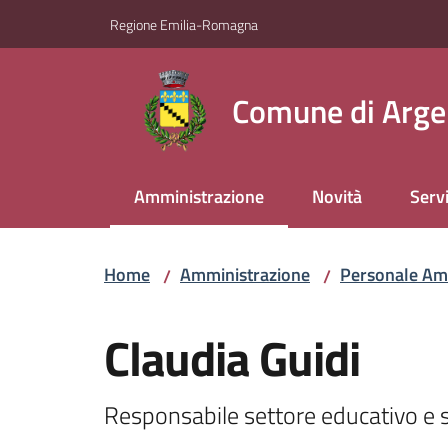
Vai al contenuto
Vai alla navigazione
Vai al footer
Regione Emilia-Romagna
Comune di Arge
Amministrazione
Novità
Servi
Menu selezionato
Home
Amministrazione
Personale Am
/
/
Salta al contenuto
Claudia Guidi
Responsabile settore educativo e s