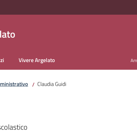
lato
zi
Vivere Argelato
Amm
ministrativo
Claudia Guidi
/
colastico