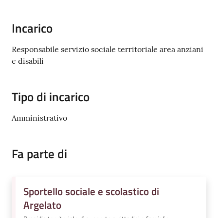
Incarico
Amministrazione
Responsabile servizio sociale territoriale area anziani
Trasparente
e disabili
Tutti
gli
Tipo di incarico
argomenti...
Amministrativo
Seguici
Fa parte di
su
Sportello sociale e scolastico di
Argelato