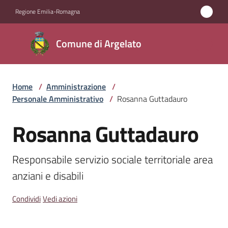
Vai al contenuto
Vai alla navigazione
Vai al footer
Regione Emilia-Romagna
Comune
Comune di Argelato
di
Argelato
Home
/
Amministrazione
/
Personale Amministrativo
/
Rosanna Guttadauro
Amministrazione
Menu selezionato
Rosanna Guttadauro
Salta al contenuto
Novità
Responsabile servizio sociale territoriale area 
Servizi
anziani e disabili
Vivere
Condividi
Vedi azioni
Argelato