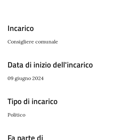
Amministrazione
Incarico
Trasparente
Consigliere comunale
Tutti
gli
Data di inizio dell'incarico
argomenti...
09 giugno 2024
Seguici
Tipo di incarico
su
Politico
Fa parte di