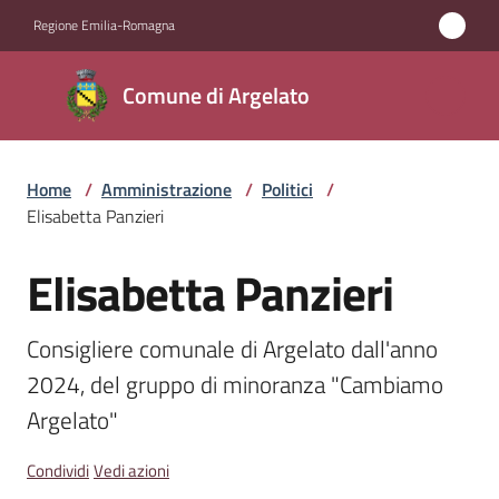
Vai al contenuto
Vai alla navigazione
Vai al footer
Regione Emilia-Romagna
Comune
Comune di Argelato
di
Argelato
Home
/
Amministrazione
/
Politici
/
Elisabetta Panzieri
Amministrazione
Menu selezionato
Elisabetta Panzieri
Salta al contenuto
Novità
Consigliere comunale di Argelato dall'anno 
Servizi
2024, del gruppo di minoranza "Cambiamo 
Argelato"
Vivere
Argelato
Condividi
Vedi azioni