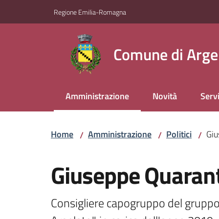
Vai al contenuto
Vai alla navigazione
Vai al footer
Regione Emilia-Romagna
Comune di Arge
Amministrazione
Novità
Servi
Menu selezionato
Home
Amministrazione
Politici
Giu
/
/
/
Salta al contenuto
Giuseppe Quaran
Consigliere capogruppo del gruppo 