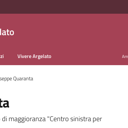
lato
zi
Vivere Argelato
Amm
seppe Quaranta
ta
di maggioranza "Centro sinistra per 