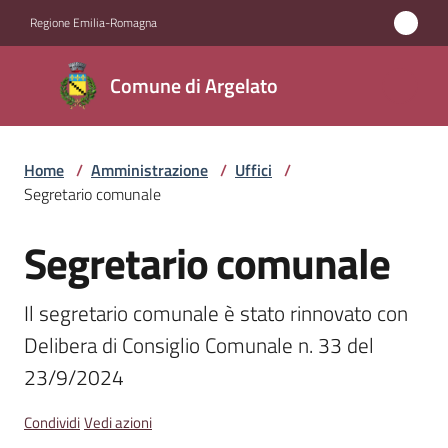
Vai al contenuto
Vai alla navigazione
Vai al footer
Regione Emilia-Romagna
Comune
Comune di Argelato
di
Argelato
Home
/
Amministrazione
/
Uffici
/
Segretario comunale
Amministrazione
Menu selezionato
Segretario comunale
Salta al contenuto
Novità
Il segretario comunale è stato rinnovato con 
Servizi
Delibera di Consiglio Comunale n. 33 del 
23/9/2024
Vivere
Argelato
Condividi
Vedi azioni