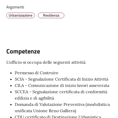
Argomenti
Urbanizzazione
Residenza
Amministrazione
Trasparente
Tutti
gli
Competenze
argomenti...
L'ufficio si occupa delle seguenti attività:
Permesso di Costruire
Seguici
SCIA - Segnalazione Certificata di Inizio Attività
su
CILA - Comunicazione di inizio lavori asseverata
SCCEA - Segnalazione certificata di conformità
edilizia e di agibilità
Domanda di Valutazione Preventiva (modulistica
unificata Unione Reno Galliera)
CDU certificato di Destinazione Urbanistica