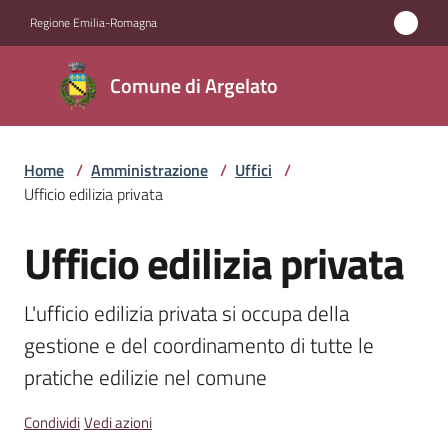
Vai al contenuto
Vai alla navigazione
Vai al footer
Regione Emilia-Romagna
Comune
Comune di Argelato
di
Argelato
Home
/
Amministrazione
/
Uffici
/
Ufficio edilizia privata
Amministrazione
Menu selezionato
Ufficio edilizia privata
Salta al contenuto
Novità
L'ufficio edilizia privata si occupa della 
Servizi
gestione e del coordinamento di tutte le 
pratiche edilizie nel comune
Vivere
Argelato
Condividi
Vedi azioni