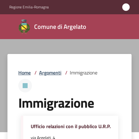
Vai al contenuto
Vai alla navigazione
Vai al footer
Regione Emilia-Romagna
Comune
Comune di Argelato
di
Argelato
Amministrazione
Home
/
Argomenti
/
Immigrazione
Novità
Immigrazione
Servizi
Vivere
Argelato
Ufficio relazioni con il pubblico U.R.P.
via Argelati, 4