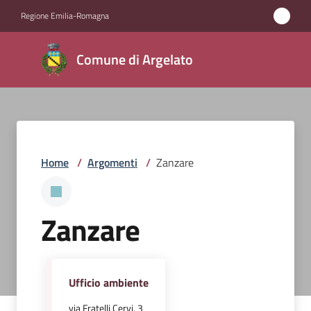
Vai al contenuto
Vai alla navigazione
Vai al footer
Regione Emilia-Romagna
Comune
Comune di Argelato
di
Argelato
Amministrazione
Home
/
Argomenti
/
Zanzare
Novità
Zanzare
Servizi
Vivere
Argelato
Ufficio ambiente
via Fratelli Cervi, 3