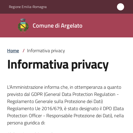
Vai al contenuto
Vai alla navigazione
Vai al footer
Regione Emilia-Romagna
Comune
Comune di Argelato
di
Argelato
Home
/
Informativa privacy
Informativa privacy
Amministrazione
Novità
L'Amministrazione informa che, in ottemperanza a quanto
previsto dal GDPR (General Data Protection Regulation -
Servizi
Regolamento Generale sulla Protezione dei Dati)
Regolamento Ue 2016/679, è stato designato il DPO (Data
Vivere
Protection Officer - Responsabile Protezione dei Dati), nella
Argelato
persona giuridica di: