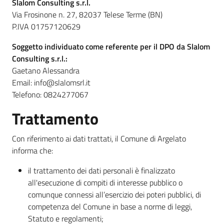
Slalom Consulting s.r.l.
Via Frosinone n. 27, 82037 Telese Terme (BN)
P.IVA 01757120629
Amministrazione
Soggetto individuato come referente per il DPO da Slalom
Trasparente
Consulting s.r.l.:
Gaetano Alessandra
Tutti
Email: info@slalomsrl.it
gli
Telefono: 0824277067
argomenti...
Trattamento
Con riferimento ai dati trattati, il Comune di Argelato
Seguici
informa che:
su
il trattamento dei dati personali è finalizzato
all'esecuzione di compiti di interesse pubblico o
comunque connessi all’esercizio dei poteri pubblici, di
competenza del Comune in base a norme di leggi,
Statuto e regolamenti;