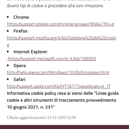
diversi tipi di cookie e procedere alla loro rimozione.
Chrome
:
https://support.google.com/chrome/answer/95647?hl=it
Firefox
:
https://support.mozilla.org/it/kb/Gestione%20dei%20cooki
e
Internet Explorer
:
https://support.microsoft.com/it-it/kb/196955
Opera
:
http://help.opera.com/Windows/10.00/it/cookies.html
Safari
:
http://support.apple.com/kb/HT1677?viewlocale=it_IT
Informativa cookie policy resa ai sensi delle "Linee guida
cookie e altri strumenti di tracciamento provvedimento
10 giugno 2021, n. 231"
Ultimo aggiornamento
:
24-12-2025 12:39