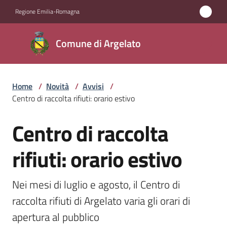
Vai al contenuto
Vai alla navigazione
Vai al footer
Regione Emilia-Romagna
Comune
Comune di Argelato
di
Argelato
Home
/
Novità
/
Avvisi
/
Centro di raccolta rifiuti: orario estivo
Amministrazione
Centro di raccolta
Salta al contenuto
Novità
Menu selezionato
rifiuti: orario estivo
Servizi
Nei mesi di luglio e agosto, il Centro di 
Vivere
raccolta rifiuti di Argelato varia gli orari di 
Argelato
apertura al pubblico 