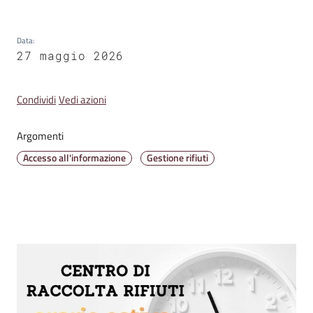
Data
:
Amministrazione
27 maggio 2026
Trasparente
Condividi
Vedi azioni
Tutti
gli
Argomenti
argomenti...
Accesso all'informazione
Gestione rifiuti
Seguici
su
Contenuto