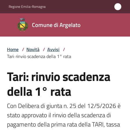
Vai al contenuto
Vai alla navigazione
Vai al footer
Regione Emilia-Romagna
Comune
Comune di Argelato
di
Argelato
Home
/
Novità
/
Avvisi
/
Tari: rinvio scadenza della 1° rata
Amministrazione
Tari: rinvio scadenza
Salta al contenuto
Novità
Menu selezionato
della 1° rata
Servizi
Con Delibera di giunta n. 25 del 12/5/2026 è 
Vivere
stato approvato il rinvio della scadenza di 
Argelato
pagamento della prima rata della TARI, tassa 