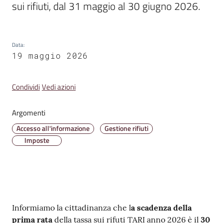
sui rifiuti, dal 31 maggio al 30 giugno 2026. 
Amministrazione
Data
:
Trasparente
19 maggio 2026
Tutti
Condividi
Vedi azioni
gli
argomenti...
Argomenti
Accesso all'informazione
Gestione rifiuti
Imposte
Seguici
su
Contenuto
Informiamo la cittadinanza che l
a scadenza della
prima rata
della tassa sui rifuti TARI anno 2026 è il
30