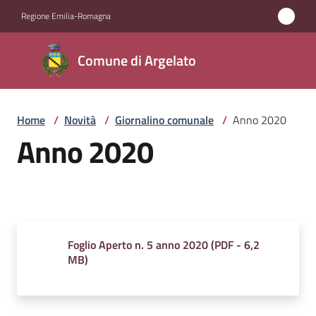
Vai al contenuto
Vai alla navigazione
Vai al footer
Regione Emilia-Romagna
Comune
Comune di Argelato
di
Argelato
Home
/
Novità
/
Giornalino comunale
/
Anno 2020
Anno 2020
Amministrazione
Novità
Menu selezionato
Servizi
Foglio Aperto n. 5 anno 2020
(
PDF
-
6,2
MB
)
Vivere
Argelato