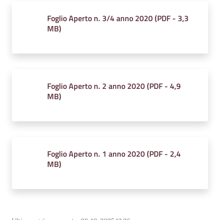
Foglio Aperto n. 3/4 anno 2020
(
PDF
-
3,3
MB
)
Amministrazione
Trasparente
Tutti
Foglio Aperto n. 2 anno 2020
(
PDF
-
4,9
gli
MB
)
argomenti...
Seguici
Foglio Aperto n. 1 anno 2020
(
PDF
-
2,4
su
MB
)