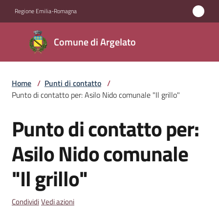
Vai al contenuto
Vai alla navigazione
Vai al footer
Regione Emilia-Romagna
Comune
Comune di Argelato
di
Argelato
Home
/
Punti di contatto
/
Punto di contatto per: Asilo Nido comunale "Il grillo"
Amministrazione
Punto di contatto per:
Salta al contenuto
Novità
Asilo Nido comunale
Servizi
"Il grillo"
Vivere
Argelato
Condividi
Vedi azioni