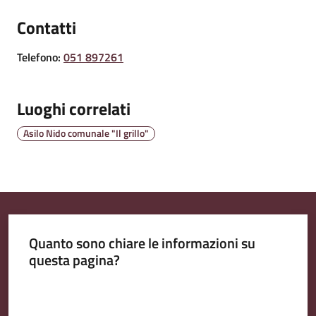
Contatti
Amministrazione
Telefono
:
051 897261
Trasparente
Luoghi correlati
Tutti
gli
Asilo Nido comunale "Il grillo"
argomenti...
Seguici
su
Quanto sono chiare le informazioni su
questa pagina?
Valuta da 1 a 5 stelle