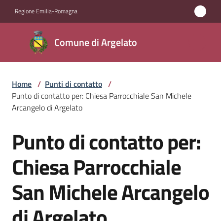
Vai al contenuto
Vai alla navigazione
Vai al footer
Regione Emilia-Romagna
Comune
Comune di Argelato
di
Argelato
Home
/
Punti di contatto
/
Punto di contatto per: Chiesa Parrocchiale San Michele
Amministrazione
Arcangelo di Argelato
Punto di contatto per:
Novità
Salta al contenuto
Chiesa Parrocchiale
Servizi
San Michele Arcangelo
Vivere
Argelato
di Argelato