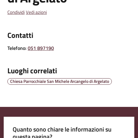
Condividi
Vedi azioni
Amministrazione
Trasparente
Contatti
Telefono
:
051 897190
Tutti
gli
argomenti...
Luoghi correlati
Chiesa Parrocchiale San Michele Arcangelo di Argelato
Seguici
su
Quanto sono chiare le informazioni su
questa pagina?