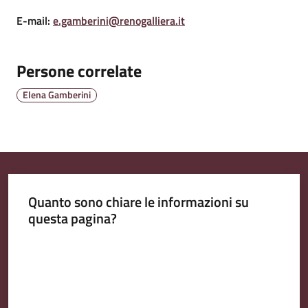
E-mail
:
e.gamberini@renogalliera.it
Amministrazione
Persone correlate
Trasparente
Elena Gamberini
Tutti
gli
argomenti...
Quanto sono chiare le informazioni su
Seguici
questa pagina?
su
Valuta da 1 a 5 stelle