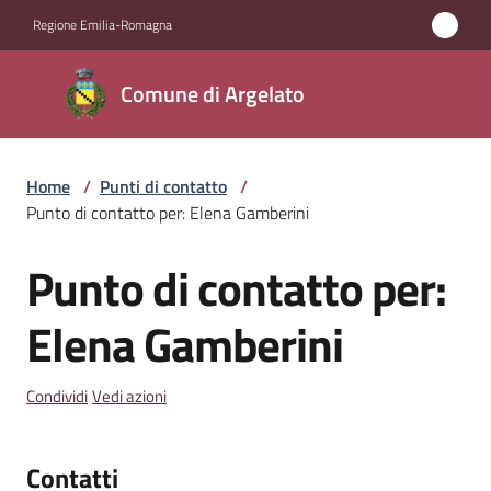
Vai al contenuto
Vai alla navigazione
Vai al footer
Regione Emilia-Romagna
Comune
Comune di Argelato
di
Argelato
Home
/
Punti di contatto
/
Punto di contatto per: Elena Gamberini
Amministrazione
Punto di contatto per:
Salta al contenuto
Novità
Elena Gamberini
Servizi
Condividi
Vedi azioni
Vivere
Argelato
Contatti